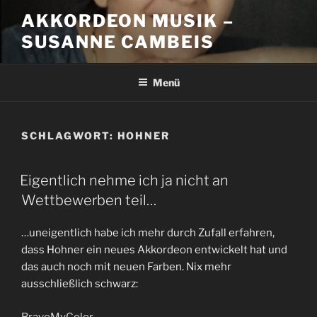
Zum
AKKORDEON MUSIK –
Inhalt
SUSANNE CAMBEIS
springen
Menü
SCHLAGWORT:
HOHNER
Eigentlich nehme ich ja nicht an
Wettbewerben teil…
…uneigentlich habe ich mehr durch Zufall erfahren,
dass Hohner ein neues Akkordeon entwickelt hat und
das auch noch mit neuen Farben. Nix mehr
ausschließlich schwarz:
BravoMyColor