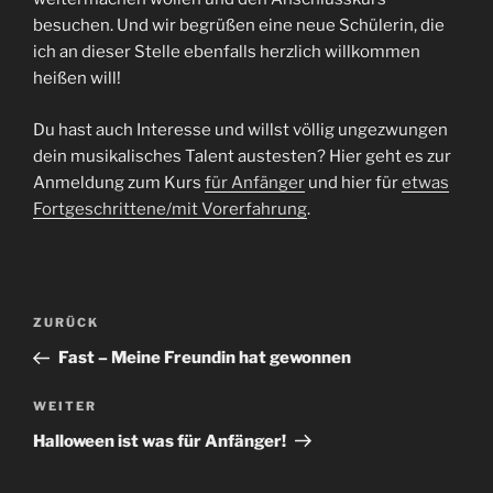
besuchen. Und wir begrüßen eine neue Schülerin, die
ich an dieser Stelle ebenfalls herzlich willkommen
heißen will!
Du hast auch Interesse und willst völlig ungezwungen
dein musikalisches Talent austesten? Hier geht es zur
Anmeldung zum Kurs
für Anfänger
und hier für
etwas
Fortgeschrittene/mit Vorerfahrung
.
Beitragsnavigation
Vorheriger
ZURÜCK
Beitrag
Fast – Meine Freundin hat gewonnen
Nächster
WEITER
Beitrag
Halloween ist was für Anfänger!