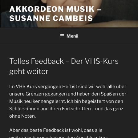
Zum
AKKORDEON MUSIK –
Inhalt
SUSANNE CAMBEIS
springen
Menü
Tolles Feedback – Der VHS-Kurs
geht weiter
Im VHS Kurs vergangen Herbst sind wir wohl alle über
unsere Grenzen gegangen und haben den Spaß an der
Musik neu kennengelernt. Ich bin begeistert von den
Schüler:innen und ihren Fortschritten – und das ganz
ohne Noten.
Aber das beste Feedback ist wohl, dass alle
weitermachen wollen und den Anschlusskurs