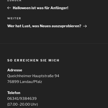
Vorheriger
ZURÜCK
Beitrag
Halloween ist was für Anfänger!
Nächster
WEITER
Beitrag
Wer hat Lust, was Neues auszuprobieren?
SO ERREICHEN SIE MICH
Adresse
Queichheimer Hauptstraße 94
76899 Landau/Pfalz
Telefon
06341/9384639
(17.00 -20.00 Uhr)