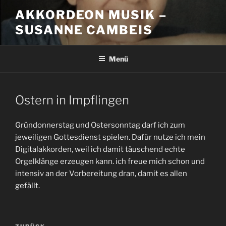
Zum
AKKORDEON MUSIK –
Inhalt
SUSANNE CAMBEIS
springen
Menü
Ostern in Impflingen
Gründonnerstag und Ostersonntag darf ich zum
jeweiligen Gottesdienst spielen. Dafür nutze ich mein
Digitalakkorden, weil ich damit täuschend echte
Orgelklänge erzeugen kann. ich freue mich schon und
intensiv an der Vorbereitung dran, damit es allen
gefällt.
Beitragsnavigation